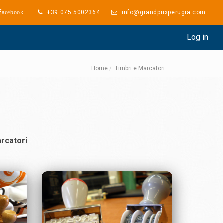
+39 075 5002364
info@grandprixperugia.com
acebook
Log in
Home
Timbri e Marcatori
rcatori
.