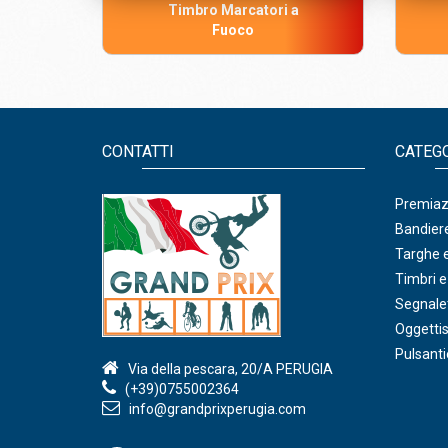
Timbro Marcatori a
Fuoco
CONTATTI
CATEG
Premiazi
Bandiere
Targhe e
Timbri e
Segnalet
Oggettis
Pulsanti
Via della pescara, 20/A PERUGIA
(+39)0755002364
info@grandprixperugia.com