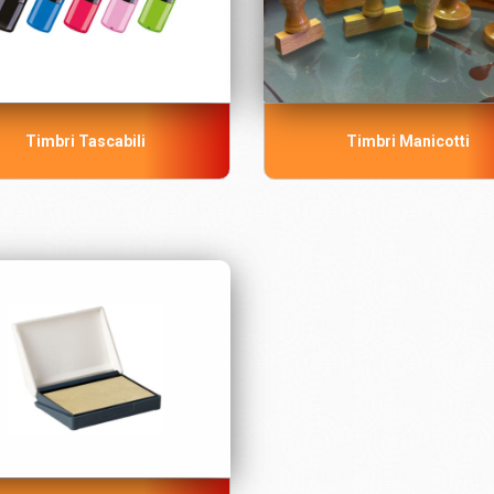
Timbri Tascabili
Timbri Manicotti