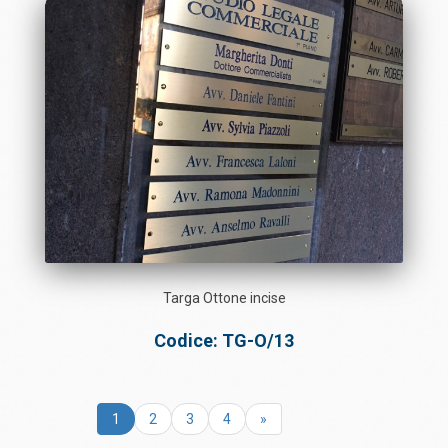
Targa Ottone incise
Codice: TG-O/13
1
2
3
4
»