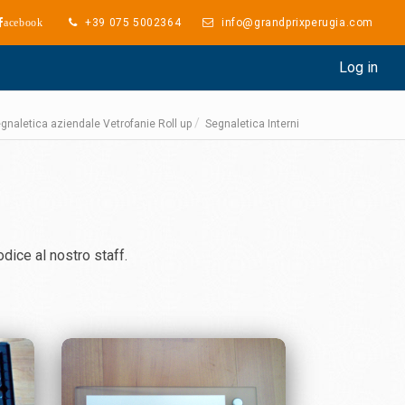
+39 075 5002364
info@grandprixperugia.com
acebook
Log in
gnaletica aziendale Vetrofanie Roll up
Segnaletica Interni
odice al nostro staff.