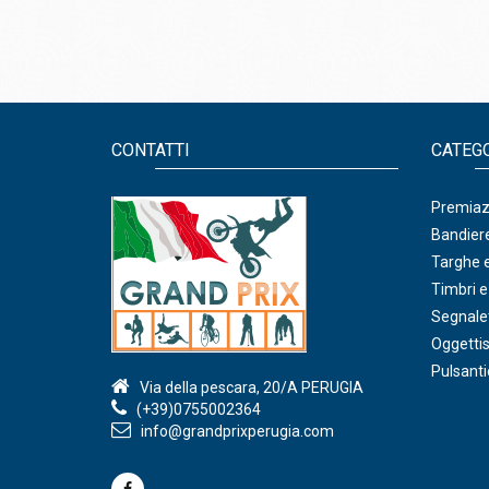
CONTATTI
CATEG
Premiazi
Bandiere
Targhe e
Timbri e
Segnalet
Oggettis
Pulsanti
Via della pescara, 20/A PERUGIA
(+39)0755002364
info@grandprixperugia.com